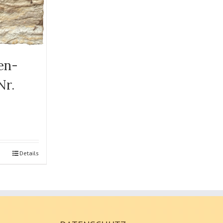
sen-
Nr.
Details