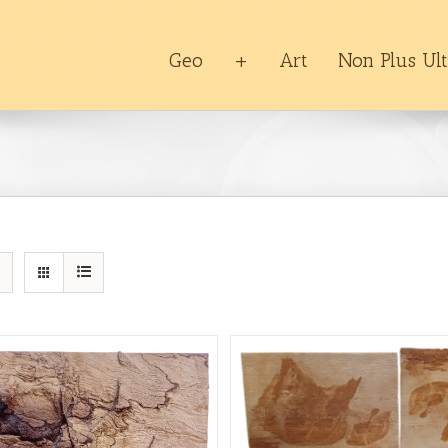
Geo
+
Art
Non Plus Ul