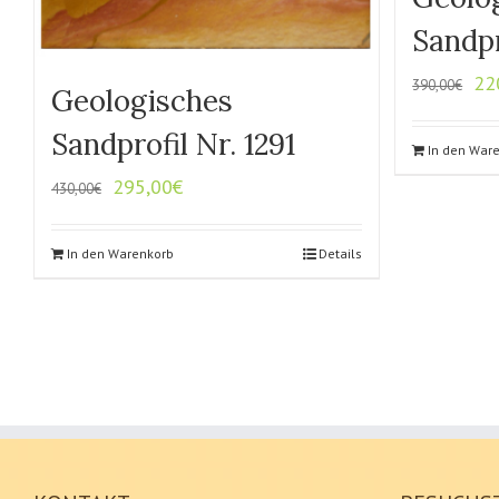
Sandpr
22
390,00
€
Geologisches
Sandprofil Nr. 1291
In den War
295,00
€
430,00
€
In den Warenkorb
Details