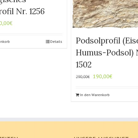
ofil Nr. 1256
0,00
€
Podsolprofil (Ei
enkorb
Details
Humus-Podsol) 
1502
190,00
€
290,00
€
In den Warenkorb