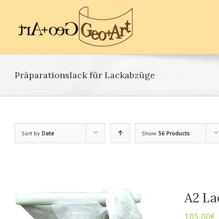
Präparationslack für Lackabzüge
Sort by
Date
Show
36 Products
A2 La
105,00
€