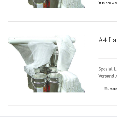
In den Wa
A4 La
Spezial 
Versand /
Detail