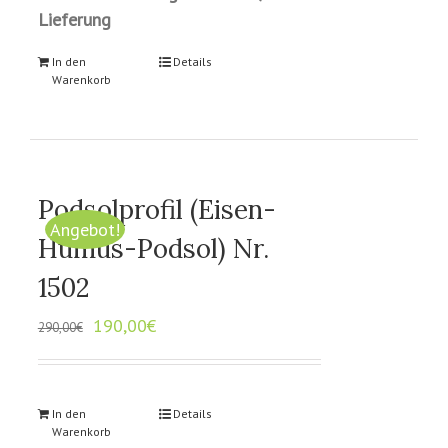
Lieferung
In den
Details
Warenkorb
Podsolprofil (Eisen-
Angebot!
Humus-Podsol) Nr.
1502
190,00
€
290,00
€
In den
Details
Warenkorb