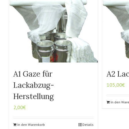
A1 Gaze für
A2 Lac
Lackabzug-
105,00
€
Herstellung
In den War
2,00
€
In den Warenkorb
Details