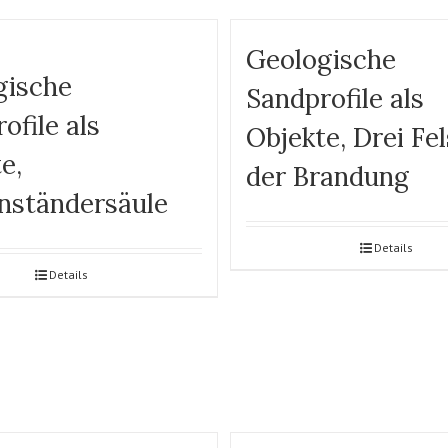
Geologische
gische
Sandprofile als
ofile als
Objekte, Drei Fel
e,
der Brandung
nständersäule
Details
Details