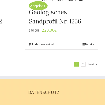
Angebot!
Geologisches
2
Sandprofil Nr. 1256
220,00
€
390,00
€
In den Warenkorb
Details
1
2
Next
DATENSCHUTZ